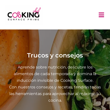
Saltar
al
contenido
Tog
Nav
Recetas
Consulta al chef
Trucos y consejos
Trucos y consejos
Aprende sobre nutrición, descubre los
Inducción Invisible
alimentos de cada temporada y domina la
inducción invisible de Cooking Surface.
Contacto
Con nuestros consejos y recetas, tendrás todas
las herramientas para aprovechar al máximo tu
cocina.