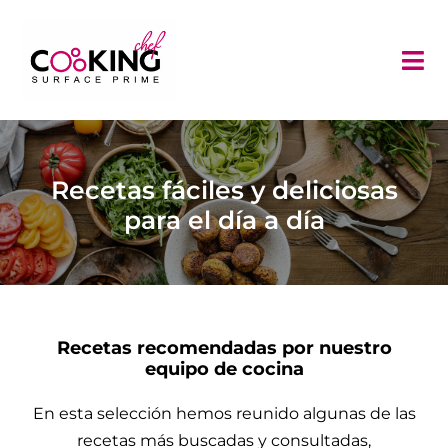
Saltar
al
contenido
Tog
Nav
Recetas
Consulta al chef
Recetas fáciles y deliciosas
para el día a día
Trucos y consejos
Inducción Invisible
Contacto
Recetas recomendadas por nuestro
equipo de cocina
En esta selección hemos reunido algunas de las
recetas más buscadas y consultadas,