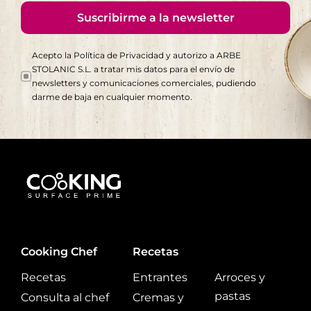
Suscribirme a la newsletter
Acepto la Política de Privacidad y autorizo a ARBE
STOLANIC S.L. a tratar mis datos para el envío de
newsletters y comunicaciones comerciales, pudiendo
darme de baja en cualquier momento.
Cooking Chef
Recetas
Recetas
Entrantes
Arroces y
pastas
Consulta al chef
Cremas y