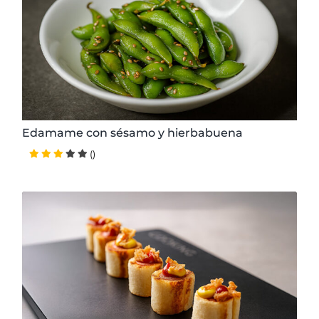
2 personas
1.40 € / ración
Edamame con sésamo y hierbabuena
()
15 minutos
Muy Fácil
2 personas
1.20 € / ración