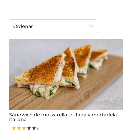
Ordenar
10 minutos
Muy Fácil
2 personas
2.10 € / ración
Sándwich de mozzarella trufada y mortadela
italiana
()