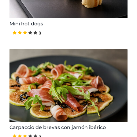
Mini hot dogs
()
15 minutos
Muy Fácil
2 personas
3.80 € / ración
Carpaccio de brevas con jamón ibérico
()