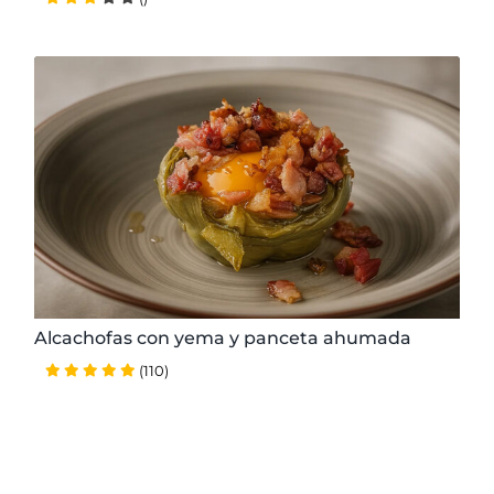
30 minutos
Muy Fácil
2 personas
2.50 € / ración
Alcachofas con yema y panceta ahumada
(110)