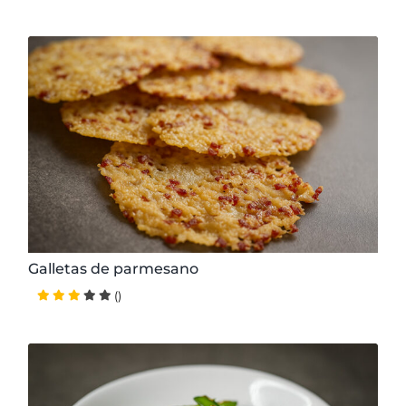
15 minutos
Muy Fácil
2 personas
1.40 € / ración
Galletas de parmesano
()
10 minutos
Muy Fácil